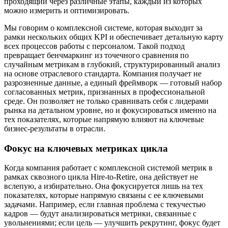
проходящий через различные этапы, каждый из которых
можно измерить и оптимизировать.
Мы говорим о комплексной системе, которая выходит за
рамки нескольких общих KPI и обеспечивает детальную карту
всех процессов работы с персоналом. Такой подход
превращает бенчмаркинг из точечного сравнения по
случайным метрикам в глубокий, структурированный анализ
на основе отраслевого стандарта. Компания получает не
разрозненные данные, а единый фреймворк — готовый набор
согласованных метрик, признанных в профессиональной
среде. Он позволяет не только сравнивать себя с лидерами
рынка на детальном уровне, но и фокусироваться именно на
тех показателях, которые напрямую влияют на ключевые
бизнес-результаты в отрасли.
Фокус на ключевых метриках цикла
Когда компания работает с комплексной системой метрик в
рамках сквозного цикла Hire-to-Retire, она действует не
вслепую, а избирательно. Она фокусируется лишь на тех
показателях, которые напрямую связаны с ее ключевыми
задачами. Например, если главная проблема с текучестью
кадров — будут анализироваться метрики, связанные с
увольнениями; если цель — улучшить рекрутинг, фокус будет