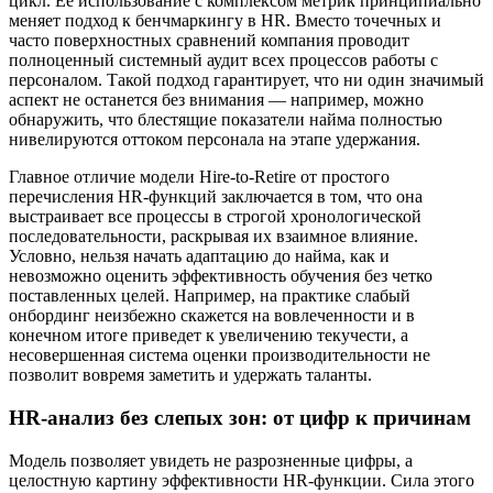
цикл. Ее использование с комплексом метрик принципиально
меняет подход к бенчмаркингу в HR. Вместо точечных и
часто поверхностных сравнений компания проводит
полноценный системный аудит всех процессов работы с
персоналом. Такой подход гарантирует, что ни один значимый
аспект не останется без внимания — например, можно
обнаружить, что блестящие показатели найма полностью
нивелируются оттоком персонала на этапе удержания.
Главное отличие модели Hire-to-Retire от простого
перечисления HR-функций заключается в том, что она
выстраивает все процессы в строгой хронологической
последовательности, раскрывая их взаимное влияние.
Условно, нельзя начать адаптацию до найма, как и
невозможно оценить эффективность обучения без четко
поставленных целей. Например, на практике слабый
онбординг неизбежно скажется на вовлеченности и в
конечном итоге приведет к увеличению текучести, а
несовершенная система оценки производительности не
позволит вовремя заметить и удержать таланты.
HR-анализ без слепых зон: от цифр к причинам
Модель позволяет увидеть не разрозненные цифры, а
целостную картину эффективности HR-функции. Сила этого