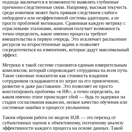
подхода заключается в возможности выявлять глубинные
причинно-следственные связи. Например, высокая текучесть
среди новичков может быть прямым следствием слабого
онбординга или неэффективной системы адаптации, а не
просто проблемой мотивации. Сравнивая каждую метрику с
отраслевыми эталонами, компания получает возможность
точно определить, какие именно процессы требуют
вмешательства в первую очередь. Это исключает распыление
ресурсов на второстепенные задачи и позволяет
сосредоточиться на изменениях, которые дадут максимальный
эффект.
Метрики в такой системе становятся единым измерительным
комплексом, который сопровождает сотрудника на всем пути.
Такие сквозные показатели как стоимость владения
сотрудником складываются из затрат на его привлечение,
развитие и даже расставание. Это позволяет не просто
констатировать проблемы «в HR», а точно определять, на
каком именно этапе происходит сбой — будь то задержки на
стадии согласования вакансии, низкое качество обучения или
системные ошибки в процессе увольнения.
Таким образом работа по модели H2R — это переход от
субъективных оценок к объективному, поэтапному анализу
эффективности каждого процесса на основе данных. Такой