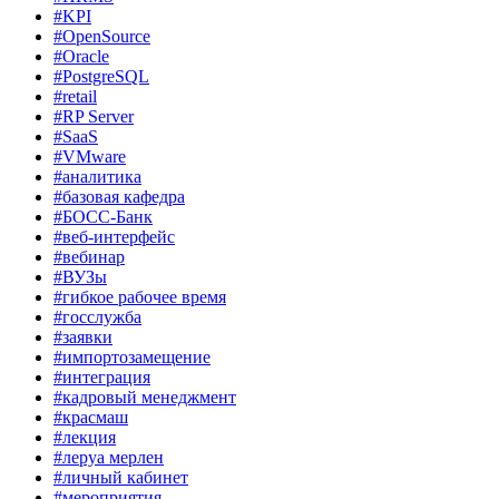
#KPI
#OpenSource
#Oracle
#PostgreSQL
#retail
#RP Server
#SaaS
#VMware
#аналитика
#базовая кафедра
#БОСС-Банк
#веб-интерфейс
#вебинар
#ВУЗы
#гибкое рабочее время
#госслужба
#заявки
#импортозамещение
#интеграция
#кадровый менеджмент
#красмаш
#лекция
#леруа мерлен
#личный кабинет
#мероприятия