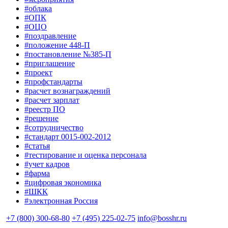
#облака
#ОПК
#ОЦО
#поздравление
#положение 448-П
#постановление №385-П
#приглашение
#проект
#профстандарты
#расчет вознаграждений
#расчет зарплат
#реестр ПО
#решение
#сотрудничество
#стандарт 0015-002-2012
#статья
#тестирование и оценка персонала
#учет кадров
#фарма
#цифровая экономика
#ШКК
#электронная Россия
+7 (800) 300-68-80
+7 (495) 225-02-75
info@bosshr.ru