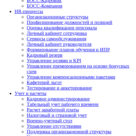
БОСС-Кадровик
БОСС-Компания
HR-процессы
Организационные структуры
Профилирование должностей и позиций
Оценка квалификации персонала
Личный кабинет сотрудника
Сервисы самообслуживания
Личный кабинет руководителя
Формирование планов обучения и ИПР
Кадровый резерв
Управление целями и KPI
Управление премированием на основе бонусных
схем
Управление компенсационными пакетами
Кафетерий льгот
Тестирование и анкетирование
Учет и расчеты
Кадровое администрирование
Табельный учет рабочего времени
Расчет заработной платы
Налоговый и страховой учет
Военно-учетный стол
Управление отсутствиями
Поддержка организационной структуры