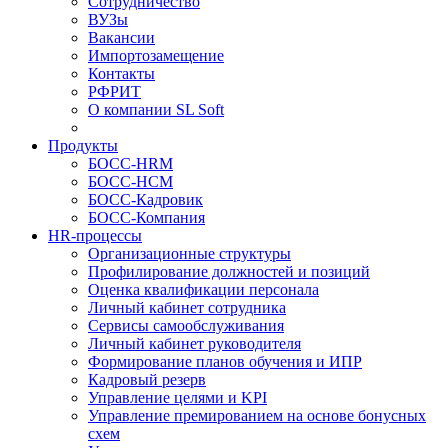
Сотрудничество
ВУЗы
Вакансии
Импортозамещение
Контакты
РФРИТ
О компании SL Soft
Продукты
БОСС-HRM
БОСС-HCM
БОСС-Кадровик
БОСС-Компания
HR-процессы
Организационные структуры
Профилирование должностей и позиций
Оценка квалификации персонала
Личный кабинет сотрудника
Сервисы самообслуживания
Личный кабинет руководителя
Формирование планов обучения и ИПР
Кадровый резерв
Управление целями и KPI
Управление премированием на основе бонусных
схем