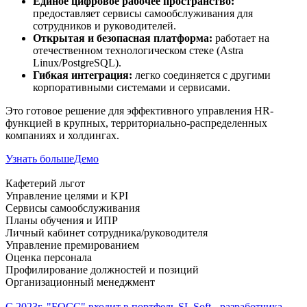
Единое цифровое рабочее пространство:
предоставляет сервисы самообслуживания для
сотрудников и руководителей.
Открытая и безопасная платформа:
работает на
отечественном технологическом стеке (Astra
Linux/PostgreSQL).
Гибкая интеграция:
легко соединяется с другими
корпоративными системами и сервисами.
Это готовое решение для эффективного управления HR-
функцией в крупных, территориально-распределенных
компаниях и холдингах.
Узнать больше
Демо
Кафетерий льгот
Управление целями и KPI
Сервисы самообслуживания
Планы обучения и ИПР
Личный кабинет сотрудника/руководителя
Управление премированием
Оценка персонала
Профилирование должностей и позиций
Организационный менеджмент
C 2023г. "БОСС" входит в портфель SL Soft - разработчика