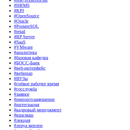
#HR-технологии
#HRMS
#KPI
#OpenSource
#Oracle
#PostgreSQL
#retail
#RP Server
#SaaS
#VMware
#аналитика
#базовая кафедра
#БОСС-Банк
#веб-интерфейс
#вебинар
#ВУЗы
#гибкое рабочее время
#госслужба
#заявки
#импортозамещение
#интеграция
#кадровый менеджмент
#красмаш
#лекция
#леруа мерлен