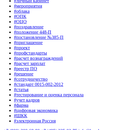
#личный кабинет
#мероприятия
#облака
#ОПК
#ОЦО
#поздравление
#положение 448-П
#постановление №385-П
#приглашение
#проект
#профстандарты
#расчет вознаграждений
#расчет зарплат
#реестр ПО
#решение
#сотрудничество
#стандарт 0015-002-2012
#статья
#тестирование и оценка персонала
#учет кадров
#фарма
#цифровая экономика
#ШКК
#электронная Россия