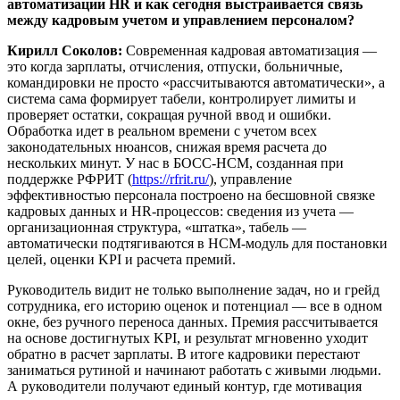
автоматизации HR и как сегодня выстраивается связь
между кадровым учетом и управлением персоналом?
Кирилл Соколов:
Современная кадровая автоматизация —
это когда зарплаты, отчисления, отпуски, больничные,
командировки не просто «рассчитываются автоматически», а
система сама формирует табели, контролирует лимиты и
проверяет остатки, сокращая ручной ввод и ошибки.
Обработка идет в реальном времени с учетом всех
законодательных нюансов, снижая время расчета до
нескольких минут. У нас в БОСС-НСМ, созданная при
поддержке РФРИТ (
https://rfrit.ru/
), управление
эффективностью персонала построено на бесшовной связке
кадровых данных и HR-процессов: сведения из учета —
организационная структура, «штатка», табель —
автоматически подтягиваются в HCM-модуль для постановки
целей, оценки KPI и расчета премий.
Руководитель видит не только выполнение задач, но и грейд
сотрудника, его историю оценок и потенциал — все в одном
окне, без ручного переноса данных. Премия рассчитывается
на основе достигнутых KPI, и результат мгновенно уходит
обратно в расчет зарплаты. В итоге кадровики перестают
заниматься рутиной и начинают работать с живыми людьми.
А руководители получают единый контур, где мотивация