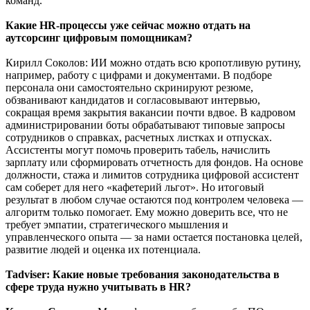
команд.
Какие HR-процессы уже сейчас можно отдать на
аутсорсинг цифровым помощникам?
Кирилл Соколов: ИИ можно отдать всю кропотливую рутину,
например, работу с цифрами и документами. В подборе
персонала они самостоятельно скринируют резюме,
обзванивают кандидатов и согласовывают интервью,
сокращая время закрытия вакансии почти вдвое. В кадровом
администрировании боты обрабатывают типовые запросы
сотрудников о справках, расчетных листках и отпусках.
Ассистенты могут помочь проверить табель, начислить
зарплату или сформировать отчетность для фондов. На основе
должности, стажа и лимитов сотрудника цифровой ассистент
сам соберет для него «кафетерий льгот». Но итоговый
результат в любом случае остаются под контролем человека —
алгоритм только помогает. Ему можно доверить все, что не
требует эмпатии, стратегического мышления и
управленческого опыта — за нами остается постановка целей,
развитие людей и оценка их потенциала.
Tadviser:
Какие новые требования законодательства в
сфере труда нужно учитывать в HR?