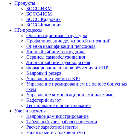
Продукты
БОСС-HRM
БОСС-HCM
БОСС-Кадровик
БОСС-Компания
HR-процессы
Организационные структуры
Профилирование должностей и позиций
Оценка квалификации персонала
Личный кабинет сотрудника
Сервисы самообслуживания
Личный кабинет руководителя
Формирование планов обучения и ИПР
Кадровый резерв
Управление целями и KPI
Управление премированием на основе бонусных
схем
Управление компенсационными пакетами
Кафетерий льгот
Тестирование и анкетирование
Учет и расчеты
Кадровое администрирование
Табельный учет рабочего времени
Расчет заработной платы
Налоговый и страховой учет