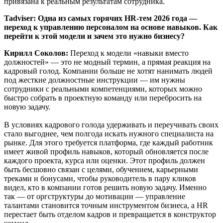
привязана к реальным результатам сотрудника.
Tadviser: Одна из самых горячих HR-тем 2026 года —
переход к управлению персоналом на основе навыков. Как
перейти к этой модели и зачем это нужно бизнесу?
Кирилл Соколов:
Переход к модели «навыки вместо
должностей» — это не модный термин, а прямая реакция на
кадровый голод. Компании больше не хотят нанимать людей
под жесткие должностные инструкции — им нужны
сотрудники с реальными компетенциями, которых можно
быстро собрать в проектную команду или перебросить на
новую задачу.
В условиях кадрового голода удерживать и переучивать своих
стало выгоднее, чем полгода искать нужного специалиста на
рынке. Для этого требуется платформа, где каждый работник
имеет живой профиль навыков, который обновляется после
каждого проекта, курса или оценки. Этот профиль должен
быть бесшовно связан с целями, обучением, карьерными
треками и бонусами, чтобы руководитель в пару кликов
видел, кто в компании готов решить новую задачу. Именно
так — от оргструктуры до мотивации — управление
талантами становится точным инструментом бизнеса, а HR
перестает быть отделом кадров и превращается в конструктор