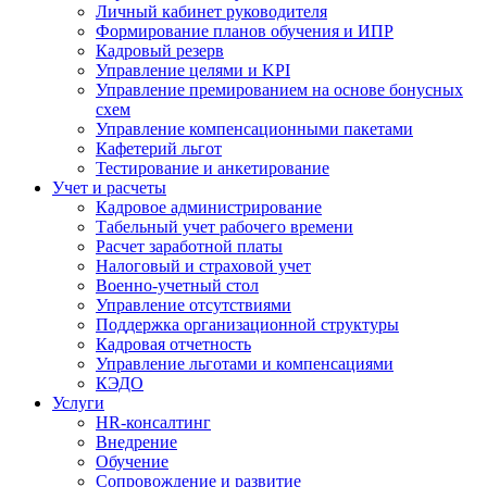
Личный кабинет руководителя
Формирование планов обучения и ИПР
Кадровый резерв
Управление целями и KPI
Управление премированием на основе бонусных
схем
Управление компенсационными пакетами
Кафетерий льгот
Тестирование и анкетирование
Учет и расчеты
Кадровое администрирование
Табельный учет рабочего времени
Расчет заработной платы
Налоговый и страховой учет
Военно-учетный стол
Управление отсутствиями
Поддержка организационной структуры
Кадровая отчетность
Управление льготами и компенсациями
КЭДО
Услуги
HR-консалтинг
Внедрение
Обучение
Сопровождение и развитие