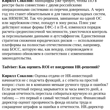
Кирилл Соколов:
Минцифры уже требует, чтобы ПО в
реестре было совместимо с двумя российскими
операционными системами из перечня доверенных. А через
год это станет обязательным и для таких прикладных систем,
как HRM/HCM. Так что решения, завязанные на одной ОС
или зарубежном стеке, попадут в зону риска. Плюс уже
действуют новые формы ЕФС-1 и П-4, изменился порядок
расчета среднесписочной численности, ужесточился контроль
за персональными данными и аутстаффингом. Единственная
стратегия снижения юридических рисков — использование
платформы на полностью отечественном стеке, например,
наш БОСС, которую мы, как вендор, сопровождаем и
оперативно обновляем в соответствии с изменениями
законодательства.
Tadviser:
Как оценить ROI от внедрения HR-решений?
Кирилл Соколов:
Оценка отдачи от HR-инвестиций
начинается не с подсчета функций, а с ответа на простой
вопрос: стало ли в компании меньше ручного труда и ошибок?
Если расчетный период закрывается за часы вместо дней, а
сводная отчетность перестала собираться вручную из десятка
таблиц — это первый и самый честный сигнал. Финансовый
директор оценит прозрачность фонда оплаты труда и
сокращение штрафов за ошибки в отчетности. HR-директор