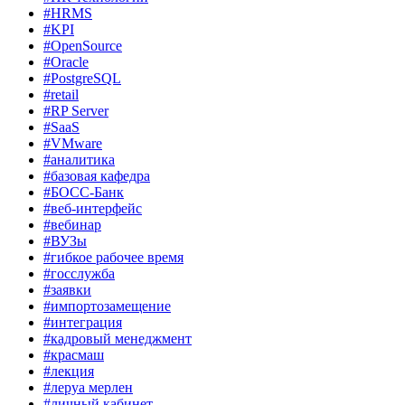
#HRMS
#KPI
#OpenSource
#Oracle
#PostgreSQL
#retail
#RP Server
#SaaS
#VMware
#аналитика
#базовая кафедра
#БОСС-Банк
#веб-интерфейс
#вебинар
#ВУЗы
#гибкое рабочее время
#госслужба
#заявки
#импортозамещение
#интеграция
#кадровый менеджмент
#красмаш
#лекция
#леруа мерлен
#личный кабинет