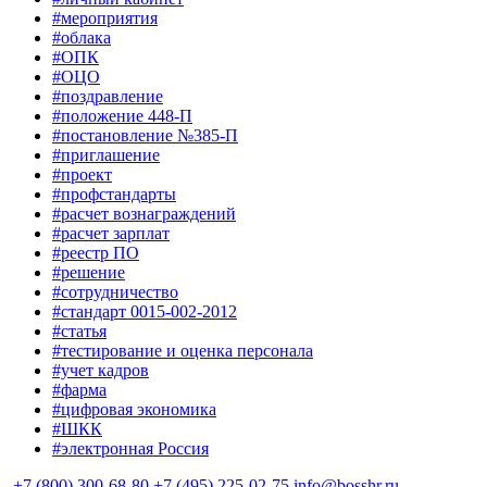
#мероприятия
#облака
#ОПК
#ОЦО
#поздравление
#положение 448-П
#постановление №385-П
#приглашение
#проект
#профстандарты
#расчет вознаграждений
#расчет зарплат
#реестр ПО
#решение
#сотрудничество
#стандарт 0015-002-2012
#статья
#тестирование и оценка персонала
#учет кадров
#фарма
#цифровая экономика
#ШКК
#электронная Россия
+7 (800) 300-68-80
+7 (495) 225-02-75
info@bosshr.ru