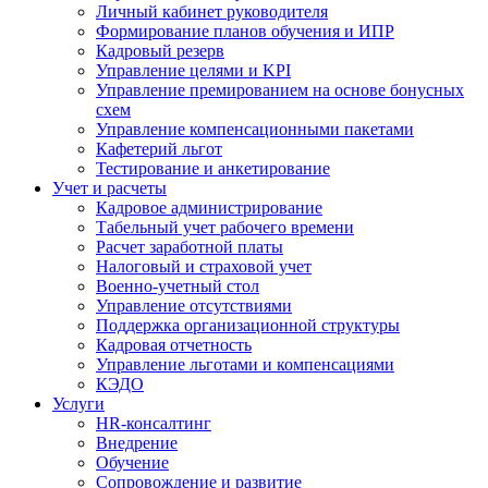
Личный кабинет руководителя
Формирование планов обучения и ИПР
Кадровый резерв
Управление целями и KPI
Управление премированием на основе бонусных
схем
Управление компенсационными пакетами
Кафетерий льгот
Тестирование и анкетирование
Учет и расчеты
Кадровое администрирование
Табельный учет рабочего времени
Расчет заработной платы
Налоговый и страховой учет
Военно-учетный стол
Управление отсутствиями
Поддержка организационной структуры
Кадровая отчетность
Управление льготами и компенсациями
КЭДО
Услуги
HR-консалтинг
Внедрение
Обучение
Сопровождение и развитие