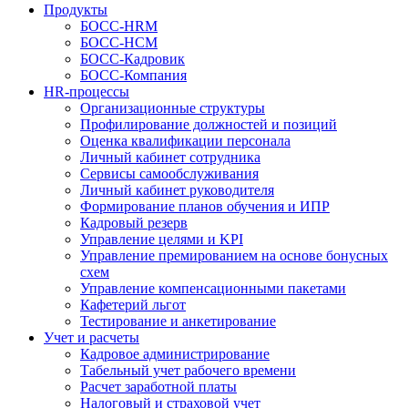
Продукты
БОСС-HRM
БОСС-HCM
БОСС-Кадровик
БОСС-Компания
HR-процессы
Организационные структуры
Профилирование должностей и позиций
Оценка квалификации персонала
Личный кабинет сотрудника
Сервисы самообслуживания
Личный кабинет руководителя
Формирование планов обучения и ИПР
Кадровый резерв
Управление целями и KPI
Управление премированием на основе бонусных
схем
Управление компенсационными пакетами
Кафетерий льгот
Тестирование и анкетирование
Учет и расчеты
Кадровое администрирование
Табельный учет рабочего времени
Расчет заработной платы
Налоговый и страховой учет