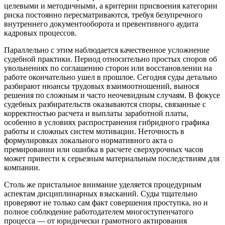
целевыми и методичными, а критерии присвоения категории
риска постоянно пересматриваются, требуя безупречного
внутреннего документооборота и превентивного аудита
кадровых процессов.
Параллельно с этим наблюдается качественное усложнение
судебной практики. Период относительно простых споров об
увольнениях по соглашению сторон или восстановлении на
работе окончательно ушел в прошлое. Сегодня суды детально
разбирают нюансы трудовых взаимоотношений, вынося
решения по сложным и часто неочевидным случаям. В фокусе
судебных разбирательств оказываются споры, связанные с
корректностью расчета и выплаты заработной платы,
особенно в условиях распространения гибридного графика
работы и сложных систем мотивации. Неточность в
формулировках локального нормативного акта о
премировании или ошибка в расчете сверхурочных часов
может привести к серьезным материальным последствиям для
компании.
Столь же пристальное внимание уделяется процедурным
аспектам дисциплинарных взысканий. Суды тщательно
проверяют не только сам факт совершения проступка, но и
полное соблюдение работодателем многоступенчатого
процесса — от юридически грамотного актирования