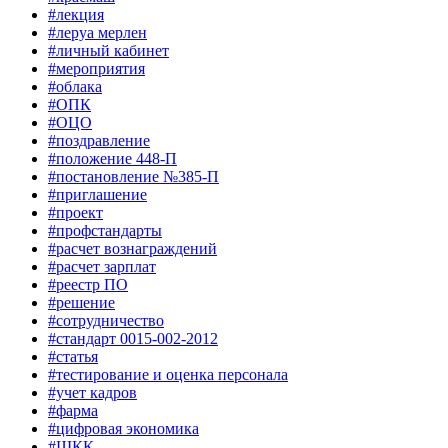
#лекция
#леруа мерлен
#личный кабинет
#мероприятия
#облака
#ОПК
#ОЦО
#поздравление
#положение 448-П
#постановление №385-П
#приглашение
#проект
#профстандарты
#расчет вознаграждений
#расчет зарплат
#реестр ПО
#решение
#сотрудничество
#стандарт 0015-002-2012
#статья
#тестирование и оценка персонала
#учет кадров
#фарма
#цифровая экономика
#ШКК