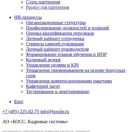
Стать партнером
Раздел для партнеров
HR-процессы
Организационные структуры
Профилирование должностей и позиций
Оценка квалификации персонала
Личный кабинет сотрудника
Сервисы самообслуживания
Личный кабинет руководителя
Формирование планов обучения и ИПР
Кадровый резерв
Управление целями и KPI
Управление премированием на основе бонусных
схем
Управление компенсационными пакетами
Кафетерий льгот
Тестирование и анкетирование
Блог
+7 (495) 225-02-75
info@bosshr.ru
АО «БОСС. Кадровые системы»
политика обработки персональных данных