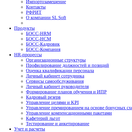
Импортозамещение
Контакты
РФРИТ
О компании SL Soft
Продукты
БОСС-HRM
БОСС-HCM
БОСС-Кадровик
БОСС-Компания
HR-процессы
Организационные структуры
Профилирование должностей и позиций
Оценка квалификации персонала
Личный кабинет сотрудника
Сервисы самообслуживания
Личный кабинет руководителя
Формирование планов обучения и ИПР
Кадровый резерв
Управление целями и KPI
Управление премированием на основе бонусных сх
Управление компенсационными пакетами
Кафетерий льгот
Тестирование и анкетирование
Учет и расчеты