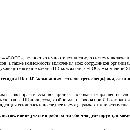
ние – «БОСС», полностью импортонезависимую систему, включен
ссов, а также возможность включения всех сотрудников организ
руководитель направления HR-консалтинга «БОСС» компании SL
егодня HR в ИТ-компаниях, есть ли здесь специфика, отлич
ватывают практически все процессы в области управления чело
 сквозные HR-процессы, крайне мало. Говоря про ИТ-компании
енденция усилилась в последнее время (в рамках импортозамещен
стов, какие участки работы им обычно делегируют, а каки