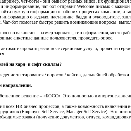
апример, чат-боты - они бывают разных видов, их функционал за
 и информирование, чат-бот отправит Welcome-письмо с важно
 найти нужную информацию о рабочих процессах компании, а так
 информацию о задачах, наставнике, бадди и руководителе, зап
. Чат-бот помогает быстро решить возникающие вопросы, выпо
росы о вакансии – размер зарплаты, тип оформления, место рабо
новные анкетные данные пользователя, проводить опрос.
 автоматизировать различные сервисные услуги, провести серв
ся.
лей на хард- и софт-скиллы?
дение тестирования / опросов / кейсов, дальнейшей обработки р
м направлении.
собственное решение – «БОСС». Это полностью импортонезависим
я всех HR бизнес-процессов, а также возможность включения вс
дников (Employee Self Service, Manager Self Service). Это поз
еобходимые заявки (получение документов, отпуск, командировку