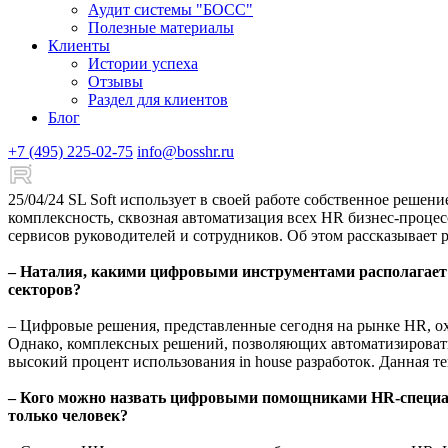
Аудит системы "БОСС"
Полезные материалы
Клиенты
Истории успеха
Отзывы
Раздел для клиентов
Блог
+7 (495) 225-02-75
info@bosshr.ru
25/04/24
SL Soft использует в своей работе собственное реше
комплексность, сквозная автоматизация всех HR бизнес-проце
сервисов руководителей и сотрудников.
Об этом рассказывает 
– Наталия, какими цифровыми инструментами располагает с
секторов?
– Цифровые решения, представленные сегодня на рынке HR, ох
Однако, комплексных решений, позволяющих автоматизировать
высокий процент использования in house разработок. Данная т
– Кого можно назвать цифровыми помощниками HR-специали
только человек?