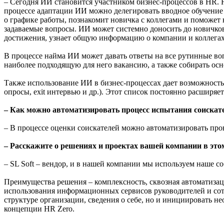
– Сегодня ИИ становится участником бизнес-процессов в HR. Н
процессе адаптации ИИ можно делегировать вводное обучение
о графике работы, познакомит новичка с коллегами и поможет
задаваемые вопросы. ИИ может системно доносить до новичков
достижения, узнает общую информацию о компании и коллегах
В процессе найма ИИ может давать ответы на все рутинные воп
наиболее подходящую для него вакансию, а также собирать ос
Также использование ИИ в бизнес-процессах дает возможность
опросы, exit интервью и др.). Этот список постоянно расширяет
– Как можно автоматизировать процесс испытания соискате
– В процессе оценки соискателей можно автоматизировать прове
– Расскажите о решениях и проектах вашей компании в это
– SL Soft – вендор, и в нашей компании мы используем наше 
Преимущества решения – комплексность, сквозная автоматизаци
использования информационных сервисов руководителей и сотру
структуре организации, сведения о себе, но и инициировать н
концепции HR Zero.