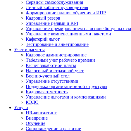
Сервисы самообслуживания
Личный кабинет руководителя
Формирование планов обучения и ИПР
Кадровый резерв
Управление целями и KPI
Управление премированием на основе бонусных сх
Управление компенсационными пакетами
Кафетерий льгот
Тестирование и анкетирование
Учет и расчеты
Кадровое администрирование
Табельный учет рабочего времени
Расчет заработной платы
Налоговый и страховой учет
Военно-учетный стол
Управление отсутствиями
Поддержка организационной структуры
Кадровая отчетность
Управление льготами и компенсациями
КЭДО
Услуги
HR-консалтинг
Внедрение
Обучение
Сопровождение и развитие