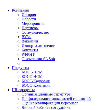
Компания
История
Новости
Мероприятия
Партнеры
Сотрудничество
ВУЗы
Вакансии
Импортозамещение
Контакты
РФРИТ
О компании SL Soft
Продукты
БОСС-HRM
БОСС-HCM
БОСС-Кадровик
БОСС-Компания
HR-процессы
Организационные структуры
Профилирование должностей и позиций
Оценка квалификации персонала
Личный кабинет сотрудника