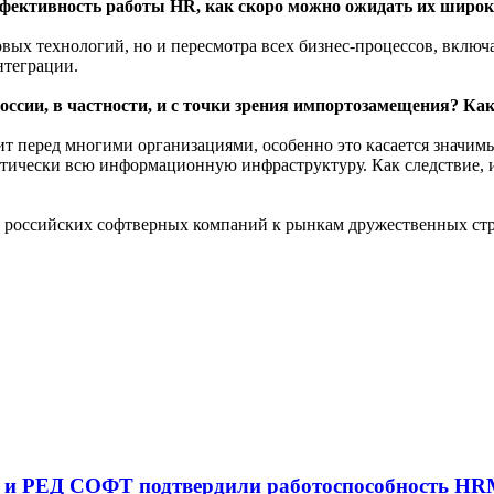
фективность работы HR, как скоро можно ожидать их широк
вых технологий, но и пересмотра всех бизнес-процессов, включ
нтеграции.
в России, в частности, и с точки зрения импортозамещения? 
оит перед многими организациями, особенно это касается знач
тически всю информационную инфраструктуру. Как следствие, и
а российских софтверных компаний к рынкам дружественных стр
ne) и РЕД СОФТ подтвердили работоспособность H